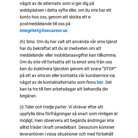
något av de alternativ som vi ger dig på
webbplatsen i detta syfte eller, om du inte har ett
konto hos oss, genom att skicka ett e-
postmeddelande till oss på
integritet@livecareer.se
.
(h) Sms. Om du har valt att använda vår sms-tjänst
har du bekräftat att du är medveten om att
meddelande- eller mobildataavgifter kan tillkomma.
Om du inte vill fortsätta att ta emot sms från oss
kan du inaktivera tjänsten genom att svara ”STOP”
på ett av sms:en eller kontakta vår kundservice via
något av de kontaktalternativ som finns
här
. Det
kan ta tre till fem arbetsdagar att behandla din
begäran.
(i) Tider och tredje parter. Vi strävar efter att
uppfylla dina förfrågningar så snart som rimligen är
möjligt, men observera att begärda ändringar inte
alltid träder i kraft omedelbart. Dessutom kommer
leverantören i vissa situationer och med förbehåll