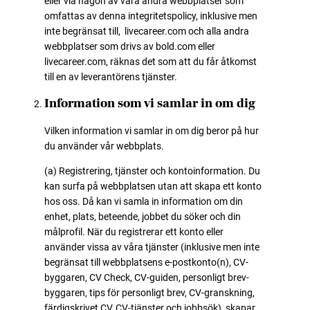
eller via någon av våra andra webbplatser som
omfattas av denna integritetspolicy, inklusive men
inte begränsat till, livecareer.com och alla andra
webbplatser som drivs av bold.com eller
livecareer.com, räknas det som att du får åtkomst
till en av leverantörens tjänster.
Information som vi samlar in om dig
Vilken information vi samlar in om dig beror på hur
du använder vår webbplats.
(a) Registrering, tjänster och kontoinformation. Du
kan surfa på webbplatsen utan att skapa ett konto
hos oss. Då kan vi samla in information om din
enhet, plats, beteende, jobbet du söker och din
målprofil. När du registrerar ett konto eller
använder vissa av våra tjänster (inklusive men inte
begränsat till webbplatsens e-postkonto(n), CV-
byggaren, CV Check, CV-guiden, personligt brev-
byggaren, tips för personligt brev, CV-granskning,
färdigskrivet CV, CV-tjänster och jobbsök), skapar