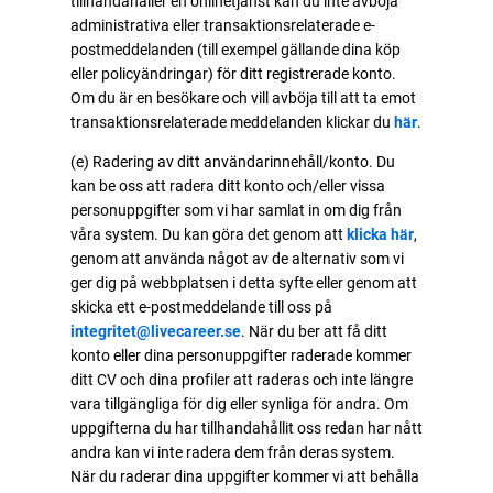
tillhandahåller en onlinetjänst kan du inte avböja
administrativa eller transaktionsrelaterade e-
postmeddelanden (till exempel gällande dina köp
eller policyändringar) för ditt registrerade konto.
Om du är en besökare och vill avböja till att ta emot
transaktionsrelaterade meddelanden klickar du
här
.
(e) Radering av ditt användarinnehåll/konto. Du
kan be oss att radera ditt konto och/eller vissa
personuppgifter som vi har samlat in om dig från
våra system. Du kan göra det genom att
klicka här
,
genom att använda något av de alternativ som vi
ger dig på webbplatsen i detta syfte eller genom att
skicka ett e-postmeddelande till oss på
integritet@livecareer.se
. När du ber att få ditt
konto eller dina personuppgifter raderade kommer
ditt CV och dina profiler att raderas och inte längre
vara tillgängliga för dig eller synliga för andra. Om
uppgifterna du har tillhandahållit oss redan har nått
andra kan vi inte radera dem från deras system.
När du raderar dina uppgifter kommer vi att behålla