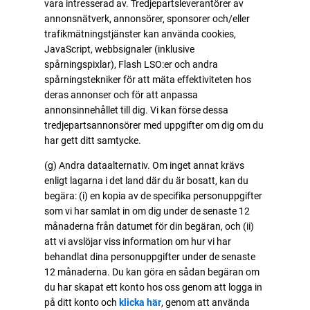
vara intresserad av. Tredjepartsleverantörer av
annonsnätverk, annonsörer, sponsorer och/eller
trafikmätningstjänster kan använda cookies,
JavaScript, webbsignaler (inklusive
spårningspixlar), Flash LSO:er och andra
spårningstekniker för att mäta effektiviteten hos
deras annonser och för att anpassa
annonsinnehållet till dig. Vi kan förse dessa
tredjepartsannonsörer med uppgifter om dig om du
har gett ditt samtycke.
(g) Andra dataalternativ. Om inget annat krävs
enligt lagarna i det land där du är bosatt, kan du
begära: (i) en kopia av de specifika personuppgifter
som vi har samlat in om dig under de senaste 12
månaderna från datumet för din begäran, och (ii)
att vi avslöjar viss information om hur vi har
behandlat dina personuppgifter under de senaste
12 månaderna. Du kan göra en sådan begäran om
du har skapat ett konto hos oss genom att logga in
på ditt konto och
klicka här
, genom att använda