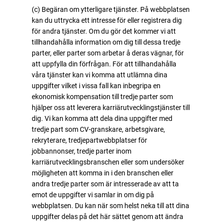
(c) Begäran om ytterligare tjänster. På webbplatsen
kan du uttrycka ett intresse för eller registrera dig
för andra tjänster. Om du gör det kommer vi att
tillhandahålla information om dig till dessa tredje
parter, eller parter som arbetar å deras vägnar, för
att uppfylla din förfrågan. För att tillhandahålla
våra tjänster kan vi komma att utlämna dina
uppgifter vilket i vissa fall kan inbegripa en
ekonomisk kompensation till tredje parter som
hjälper oss att leverera karriärutvecklingstjänster till
dig. Vi kan komma att dela dina uppgifter med
tredje part som CV-granskare, arbetsgivare,
rekryterare, tredjepartwebbplatser för
jobbannonser, tredje parter inom
karriärutvecklingsbranschen eller som undersöker
möjligheten att komma in i den branschen eller
andra tredje parter som är intresserade av att ta
emot de uppgifter vi samlar in om dig på
webbplatsen. Du kan när som helst neka till att dina
uppgifter delas på det här sättet genom att ändra