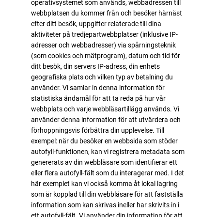
operativsystemet som används, webbadressen till
webbplatsen du kommer från och besöker härnäst
efter ditt besök, uppgifter relaterade till dina
aktiviteter på tredjepartwebbplatser (inklusive IP-
adresser och webbadresser) via spårningsteknik
(som cookies och mätprogram), datum och tid för
ditt besök, din servers IP-adress, din enhets
geografiska plats och vilken typ av betalning du
använder. Vi samlar in denna information för
statistiska ändamål för att ta reda på hur vår
webbplats och varje webbläsartillägg används. Vi
använder denna information för att utvärdera och
förhoppningsvis förbättra din upplevelse. Till
exempel: när du besöker en webbsida som stöder
autofyll-funktionen, kan vi registrera metadata som
genererats av din webbläsare som identifierar ett
eller flera autofyll-fält som du interagerar med. I det
här exemplet kan vi också komma åt lokal lagring
som är kopplad till din webbläsare för att fastställa
information som kan skrivas ineller har skrivits in i
ett autofyll-fält. Vi använder din information för att