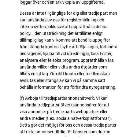
loggar över och en arkivkopia av uppgifterna.
Dessa är inte tillgängliga för dig eller tredje part men
kan användas av oss för registerhållning och
interna syften, inklusive att upprätthålla denna
policy. I den utsträckning det är tillåtet enligt
tillämplig lag kan vi komma att behålla uppgifter
från stängda konton i syfte att följa lagen, förhindra
bedrägerier, hjälpa till vid utredningar, lösa tvister,
analysera eller felsöka program, upprätthålla våra
användarvillkor eller vidta andra åtgärder som
tillåts enligt lag. Om ditt konto eller medlemskap
avslutas eller stängs av kan vi på samma sätt
behålla information för att förhindra nyregistrering.
(f) Avböja till tredjepartsannonsnätverk. Vi kan
använda tredjepartsnätverksannonsörer för att
visa annonser på tredje parts webbplatser eller
andra medier (t.ex. sociala nätverksplattformar).
Detta gör det möjligt för oss och dessa tredje parter
att rikta annonser till dig för tjänster som du kan