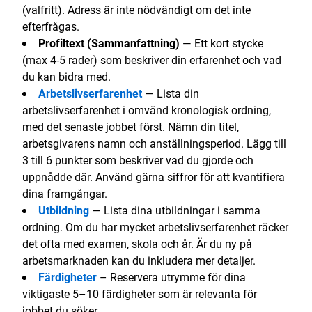
(valfritt). Adress är inte nödvändigt om det inte
efterfrågas.
Profiltext (Sammanfattning)
— Ett kort stycke
(max 4-5 rader) som beskriver din erfarenhet och vad
du kan bidra med.
Arbetslivserfarenhet
— Lista din
arbetslivserfarenhet i omvänd kronologisk ordning,
med det senaste jobbet först. Nämn din titel,
arbetsgivarens namn och anställningsperiod. Lägg till
3 till 6 punkter som beskriver vad du gjorde och
uppnådde där. Använd gärna siffror för att kvantifiera
dina framgångar.
Utbildning
— Lista dina utbildningar i samma
ordning. Om du har mycket arbetslivserfarenhet räcker
det ofta med examen, skola och år. Är du ny på
arbetsmarknaden kan du inkludera mer detaljer.
Färdigheter
– Reservera utrymme för dina
viktigaste 5–10 färdigheter som är relevanta för
jobbet du söker.