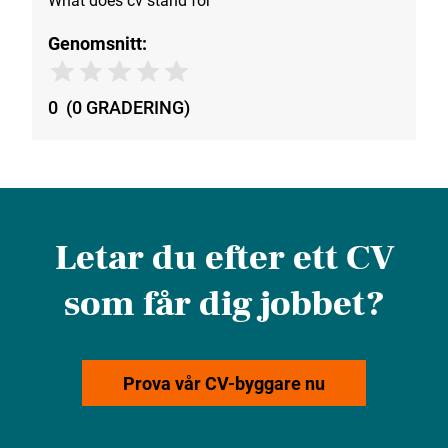
Genomsnitt:
0
(
0
GRADERING
)
Letar du efter ett CV
som får dig jobbet?
Prova vår CV-byggare nu