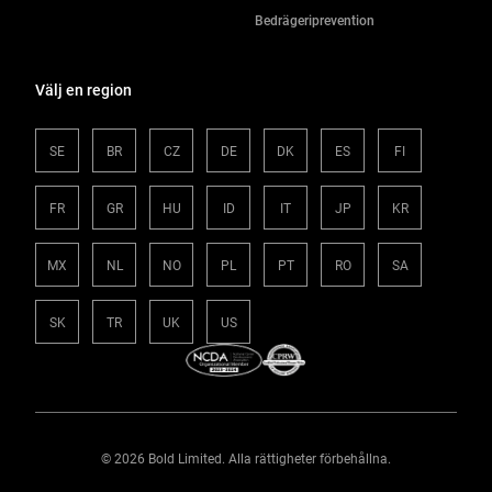
Bedrägeriprevention
Välj en region
SE
BR
CZ
DE
DK
ES
FI
FR
GR
HU
ID
IT
JP
KR
MX
NL
NO
PL
PT
RO
SA
SK
TR
UK
US
© 2026 Bold Limited. Alla rättigheter förbehållna.