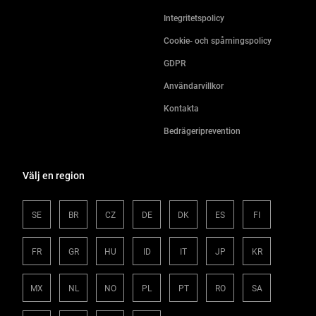
Integritetspolicy
Cookie- och spårningspolicy
GDPR
Användarvillkor
Kontakta
Bedrägeriprevention
Välj en region
SE
BR
CZ
DE
DK
ES
FI
FR
GR
HU
ID
IT
JP
KR
MX
NL
NO
PL
PT
RO
SA