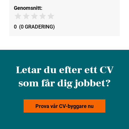
Genomsnitt:
0
(
0
GRADERING
)
Letar du efter ett CV
som får dig jobbet?
Prova vår CV-byggare nu